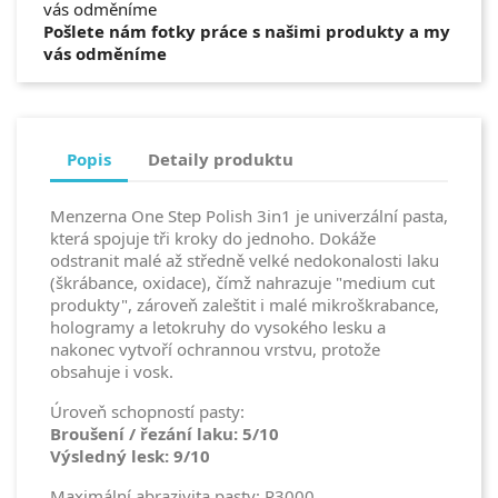
Pošlete nám fotky práce s našimi produkty a my
vás odměníme
Popis
Detaily produktu
Menzerna One Step Polish 3in1 je univerzální pasta,
která spojuje tři kroky do jednoho. Dokáže
odstranit malé až středně velké nedokonalosti laku
(škrábance, oxidace), čímž nahrazuje "medium cut
produkty", zároveň zaleštit i malé mikroškrabance,
hologramy a letokruhy do vysokého lesku a
nakonec vytvoří ochrannou vrstvu, protože
obsahuje i vosk.
Úroveň schopností pasty:
Broušení / řezání laku: 5/10
Výsledný lesk: 9/10
Maximální abrazivita pasty: P3000