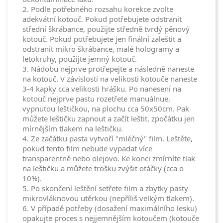
2. Podle potřebného rozsahu korekce zvolte
adekvátní kotouč. Pokud potřebujete odstranit
střední škrábance, použijte středně tvrdý pěnový
kotouč. Pokud potřebujete jen finální zaleštit a
odstranit mikro škrábance, malé hologramy a
letokruhy, použijte jemný kotouč.
3. Nádobu nejprve protřepejte a následně naneste
na kotouč. V závislosti na velikosti kotouče naneste
3-4 kapky cca velikosti hrášku. Po nanesení na
kotouč nejprve pastu rozetřete manuálnue,
vypnutou leštičkou, na plochu cca 50x50cm. Pak
můžete leštičku zapnout a začít leštit, zpočátku jen
mírnějším tlakem na leštičku.
4. Ze začátku pasta vytvoří "mléčný" film. Leštěte,
pokud tento film nebude vypadat více
transparentně nebo olejovo. Ke konci zmírníte tlak
na leštičku a můžete trošku zvýšit otáčky (cca o
10%).
5. Po skončení leštění setřete film a zbytky pasty
mikrovláknovou utěrkou (nepříliš velkým tlakem).
6. V případě potřeby (dosažení maximálního lesku)
opakujte proces s nejjemnějším kotoučem (kotouče