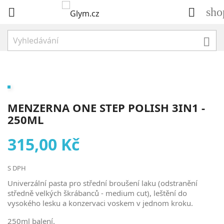
sho



MENZERNA ONE STEP POLISH 3IN1 -
250ML
315,00 Kč
S DPH
Univerzální pasta pro střední broušení laku (odstranění
středně velkých škrábanců - medium cut), leštění do
vysokého lesku a konzervaci voskem v jednom kroku.
250ml balení.