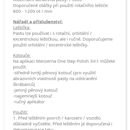
Doporučené otáčky při použití rotačního leštiče:
800 - 1200 ot / min
Nářadí a příslušenství:
Leštička:
Pastu lze používat i s rotační, orbitální /
excentrickou leštičkou, ale i ručně. Doporučujeme
použití orbitální / excentrické leštičky.
Kotouče:
Na aplikaci Menzerna One Step Polish 3in1 můžete
použít:
-středně tvrdý pěnový kotouč (pro využití
abrazivních vlastností pasty na odstranění
škrábanců)
-jemný pěnový kotouč
-najjemnejší kotouč
-ručný aplikátor
Použití:
1. Před leštěním povrch / karoserii / vozidlo
důkladně vyčistěte. Před leštěním je doporučená i
dekontaminace laku.