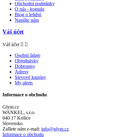
Obchodní podmínky
O nás - kontakt
Blog o leštění
Napište nám
Váš účet
Váš účet


Osobní údaje
Objednávky
Dobropisy
Adresy
Slevové kupóny
My alerts
Informace o obchodu
Glym.cz
WANKEL, s.r.o.
040 17 Košice
Slovensko
Zašlete nám e-mail:
info@glym.cz
Informace o obchodu