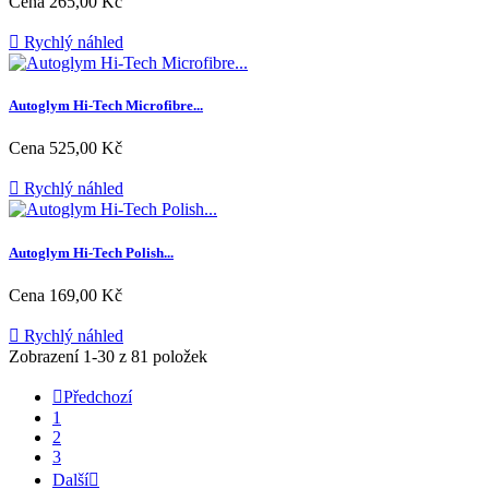
Cena
265,00 Kč

Rychlý náhled
Autoglym Hi-Tech Microfibre...
Cena
525,00 Kč

Rychlý náhled
Autoglym Hi-Tech Polish...
Cena
169,00 Kč

Rychlý náhled
Zobrazení 1-30 z 81 položek

Předchozí
1
2
3
Další
