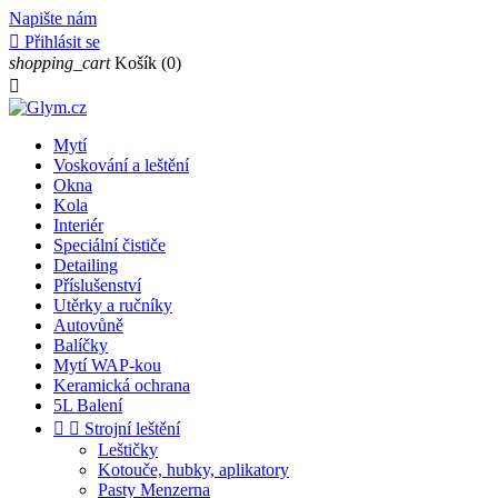
Napište nám

Přihlásit se
shopping_cart
Košík
(0)

Mytí
Voskování a leštění
Okna
Kola
Interiér
Speciální čističe
Detailing
Příslušenství
Utěrky a ručníky
Autovůně
Balíčky
Mytí WAP-kou
Keramická ochrana
5L Balení


Strojní leštění
Leštičky
Kotouče, hubky, aplikatory
Pasty Menzerna