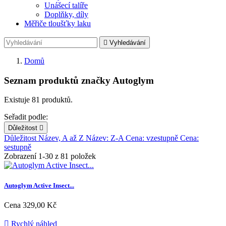
Unášecí talíře
Doplňky, díly
Měřiče tloušťky laku

Vyhledávání
Domů
Seznam produktů značky Autoglym
Existuje 81 produktů.
Seřadit podle:
Důležitost

Důležitost
Název, A až Z
Název: Z-A
Cena: vzestupně
Cena:
sestupně
Zobrazení 1-30 z 81 položek
Autoglym Active Insect...
Cena
329,00 Kč

Rychlý náhled