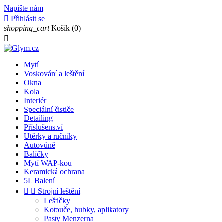
Napište nám

Přihlásit se
shopping_cart
Košík
(0)

Mytí
Voskování a leštění
Okna
Kola
Interiér
Speciální čističe
Detailing
Příslušenství
Utěrky a ručníky
Autovůně
Balíčky
Mytí WAP-kou
Keramická ochrana
5L Balení


Strojní leštění
Leštičky
Kotouče, hubky, aplikatory
Pasty Menzerna