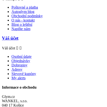
Poštovné a platba
Autoglym blog
Obchodní podmínky
O nás - kontakt
Blog o leštění
Napište nám
Váš účet
Váš účet


Osobní údaje
Objednávky
Dobropisy
Adresy
Slevové kupóny
My alerts
Informace o obchodu
Glym.cz
WANKEL, s.r.o.
040 17 Košice