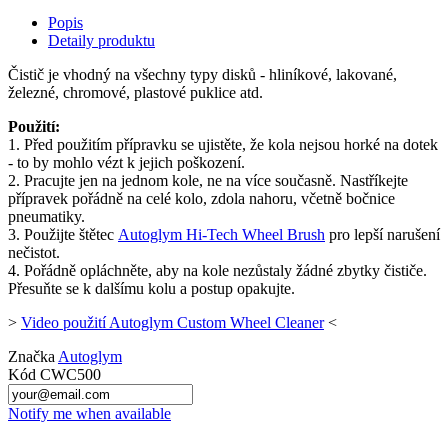
Popis
Detaily produktu
Čistič je vhodný na všechny typy disků - hliníkové, lakované,
železné, chromové, plastové puklice atd.
Použití:
1. Před použitím přípravku se ujistěte, že kola nejsou horké na dotek
- to by mohlo vézt k jejich poškození.
2. Pracujte jen na jednom kole, ne na více současně. Nastříkejte
přípravek pořádně na celé kolo, zdola nahoru, včetně bočnice
pneumatiky.
3. Použijte štětec
Autoglym Hi-Tech Wheel Brush
pro lepší narušení
nečistot.
4. Pořádně opláchněte, aby na kole nezůstaly žádné zbytky čističe.
Přesuňte se k dalšímu kolu a postup opakujte.
>
Video použití Autoglym Custom Wheel Cleaner
<
Značka
Autoglym
Kód
CWC500
Notify me when available