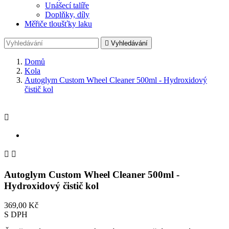
Unášecí talíře
Doplňky, díly
Měřiče tloušťky laku

Vyhledávání
Domů
Kola
Autoglym Custom Wheel Cleaner 500ml - Hydroxidový
čistič kol



Autoglym Custom Wheel Cleaner 500ml -
Hydroxidový čistič kol
369,00 Kč
S DPH