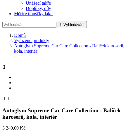
Unášecí talíře
Doplňky, díly
Měřiče tloušťky laku

Vyhledávání
Domů
Vyřazené produkty
Autoglym Supreme Car Care Collection - Balíček karoserii,
kola, interiér



Autoglym Supreme Car Care Collection - Balíček
karoserii, kola, interiér
3 240,00 Kč