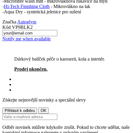
-Microfibre wash mitt - mikrovláknová rukavice na mytí
-
Hi-Tech Finishing Cloth
- Mikrovlákno na lak
-Aqua Dry - syntetická jelenice pro sušení
Značka
Autoglym
Kód
VP9BLK2
Notify me when available
Dárkový balíček péče o karoserii, kola a interiér.
Prodej ukončen.
Získejte nejnovější novinky a speciální slevy
Odběr novinek můžete kdykoliv zrušit. Pokud to chcete udělat, naše
kontaktní informace naleznete v právním oznámení.