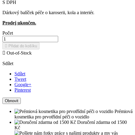
S DPH
Dárkový balíček péče o karoserii, kola a interiér.
Prodej ukončen.
Počet

Přidat do košíku

Out-of-Stock
Sdílet
Sdílet
Tweet
Google+
Pinterest
Prémiová
kosmetika pro prvotřídní péči o vozidlo
Doručení zdarma od 1500
Kč