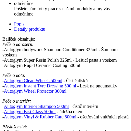
Pošlete nám fotky práce s našimi produkty a my vás
odměníme
Popis
Detaily produktu
Balíček obsahuje:
Péče o karoserii:
-Autoglym bodywork Shampoo Conditioner 325ml - Šampon s
voskem
-Autoglym Super Resin Polish 325ml - Lešticí pasta s voskem
-Autoglym Rapid Ceramic Coating 500ml
Péče o kola:
-
Autoglym Clean Wheels 500ml
- Čistič disků
-
Autoglym Instant Tyre Dressing 500ml
- Lesk na pneumatiky
-
Autoglym Wheel Protector 300ml
Péče o interiér:
-
Autoglym Interior Shampoo 500ml
- čistič interiéru
-
Autoglym Fast Glass 500ml
- údržba oken
-
Autoglym Vinyl & Rubber Care 500ml
- ošetřování vnitřních plastů
Příslušenství: