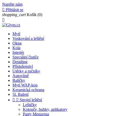
Napište nám

Přihlásit se
shopping_cart
Košík
(0)

Mytí
Voskování a leštění
Okna
Kola
Interiér
Speciální čističe
Detailing
Příslušenství
Utěrky a ručníky
Autovůně
Balíčky
Mytí WAP-kou
Keramická ochrana
5L Balení


Strojní leštění
Leštičky
Kotouče, hubky, aplikatory
Pasty Menzerna